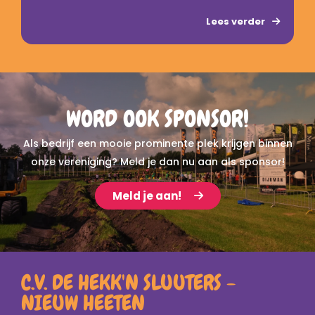
Wacht niet te lang, want voor verschillende
Lees verder
activiteiten geldt:
vol = vol!
Klik op deze link om jezelf aan te melden.
WORD OOK SPONSOR!
Als bedrijf een mooie prominente plek krijgen binnen
onze vereniging? Meld je dan nu aan als sponsor!
Meld je aan!
C.V. DE HEKK'N SLUUTERS -
NIEUW HEETEN