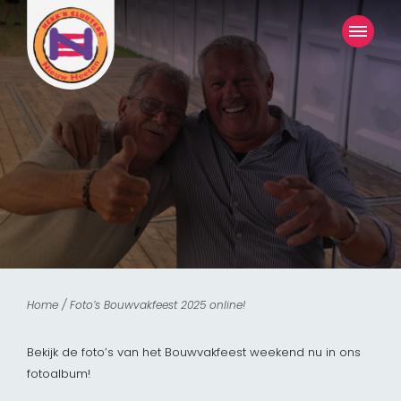
Home
/
Foto’s Bouwvakfeest 2025 online!
Bekijk de foto’s van het Bouwvakfeest weekend nu in ons
fotoalbum!