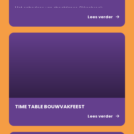
Met optredens van streetdance Okkenbroek.
Lees verder
brunchkaartjes zijn nog beschikbaar
volwassen €15,-
kinderen € 8,-
TIME TABLE BOUWVAKFEEST
Lees verder