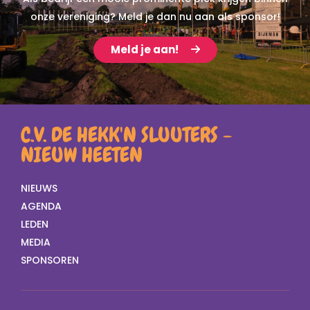
onze vereniging? Meld je dan nu aan als sponsor!
Meld je aan!
C.V. DE HEKK'N SLUUTERS -
NIEUW HEETEN
NIEUWS
AGENDA
LEDEN
MEDIA
SPONSOREN